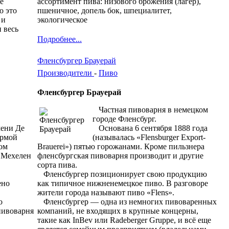
е
ассортимент пива: низового брожения (лагер),
о это
пшеничное, допель бок, шпециалитет,
 и
экологическое
 весь
Подробнее...
Фленсбургер Брауерай
Производители
-
Пиво
Фленсбургер Брауерай
Частная пивоварня в немецком
городе Фленсбург.
мени Де
Основана 6 сентября 1888 года
ермой
(называлась «Flensburger Export-
ном
Brauerei») пятью горожанами. Кроме пильзнера
 Мехелен
фленсбургская пивоварня производит и другие
сорта пива.
Фленсбургер позиционирует свою продукцию
ено
как типичное нижненемецкое пиво. В разговоре
жители города называют пиво «Flens».
о
Фленсбургер — одна из немногих пивоваренных
пивоварня
компаний, не входящих в крупные концерны,
такие как InBev или Radeberger Gruppe, и всё еще