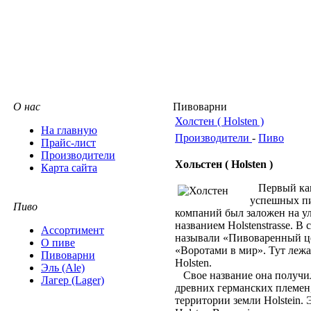
О нас
Пивоварни
Холстен ( Holsten )
На главную
Производители
-
Пиво
Прайс-лист
Производители
Хольстен ( Holsten )
Карта сайта
Первый кам
успешных п
Пиво
компаний был заложен на у
названием Holstenstrasse. В
Ассортимент
называли «Пивоваренный це
О пиве
«Воротами в мир». Тут леж
Пивоварни
Holsten.
Эль (Ale)
Свое название она получил
Лагер (Lager)
древних германских племен
территории земли Holstein