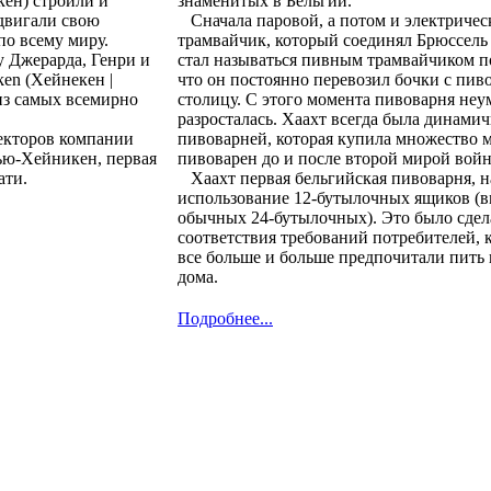
кен) строили и
знаменитых в Бельгии.
двигали свою
Сначала паровой, а потом и электричес
по всему миру.
трамвайчик, который соединял Брюссель
у Джерарда, Генри и
стал называться пивным трамвайчиком п
en (Хейнекен |
что он постоянно перевозил бочки с пив
из самых всемирно
столицу. С этого момента пивоварня не
разросталась. Хаахт всегда была динами
екторов компании
пивоварней, которая купила множество 
ью-Хейникен, первая
пивоварен до и после второй мирой вой
ати.
Хаахт первая бельгийская пивоварня, н
использование 12-бутылочных ящиков (в
обычных 24-бутылочных). Это было сдел
соответствия требований потребителей, 
все больше и больше предпочитали пить
дома.
Подробнее...