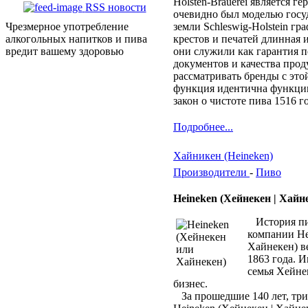
Holsten-Brauerei является ге
RSS новости
очевидно был моделью госу
Чрезмерное употребление
земли Schleswig-Holstein гра
алкогольных напитков и пива
крестов и печатей длинная 
вредит вашему здоровью
они служили как гарантия 
документов и качества прод
рассматривать бренды с этой
функция идентична функци
закон о чистоте пива 1516 г
Подробнее...
Хайникен (Heineken)
Производители
-
Пиво
Heineken (Хейнекен | Хайн
История пи
компании He
Хайнекен) ве
1863 года. И
семья Хейне
бизнес.
За прошедшие 140 лет, три