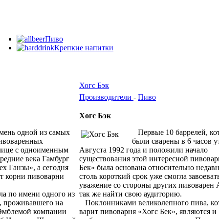
Пиво
Крепкие напитки
Хогс Бэк
Производители
-
Пиво
Хогс Бэк
ень одной из самых
Первые 10 баррелей, ко
ивоваренных
были сварены в 6 часов у
лице с одноименным
Августа 1992 года и положили начало
 средние века Гамбург
существования этой интересной пивовар
х Ганзы», а сегодня
Бек» была основана относительно недавно
ат корни пивоварни
столь короткий срок уже смогла завоеват
уважение со стороны других пивоварен 
а по имени одного из
так же найти свою аудиторию.
, проживавшего на
Поклонниками великолепного пива, ко
. Эмблемой компании
варит пивоварня «Хогс Бек», являются и