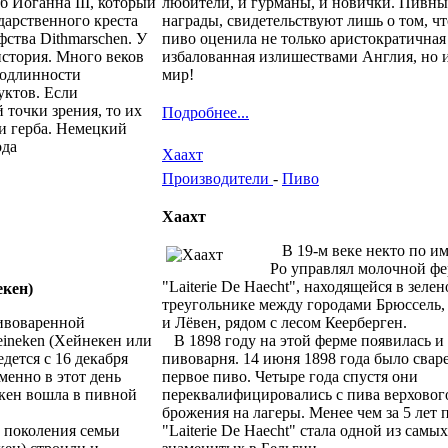
рб Иоганна ІІІ, который
любители, и гурманы, и новички. Пивны
дарственного креста
награды, свидетельствуют лишь о том, чт
фства Dithmarschen. У
пиво оценила не только аристократичная
история. Много веков
избалованная излишествами Англия, но и
подлинности
мир!
уктов. Если
 точки зрения, то их
Подробнее...
и герба. Немецкий
ода
Хаахт
Производители
-
Пиво
Хаахт
В 19-м веке некто по и
Ро управлял молочной ф
"Laiterie De Haecht", находящейся в зеле
екен)
треугольнике между городами Брюссель,
воваренной
и Лёвен, рядом с лесом Кеерберген.
ineken (Хейнекен или
В 1898 году на этой ферме появилась и
дется с 16 декабря
пивоварня. 14 июня 1898 года было свар
менно в этот день
первое пиво. Четыре года спустя они
кен вошла в пивной
переквалифицировались с пива верховог
брожения на лагеры. Менее чем за 5 лет 
 поколения семьи
"Laiterie De Haecht" стала одной из самых