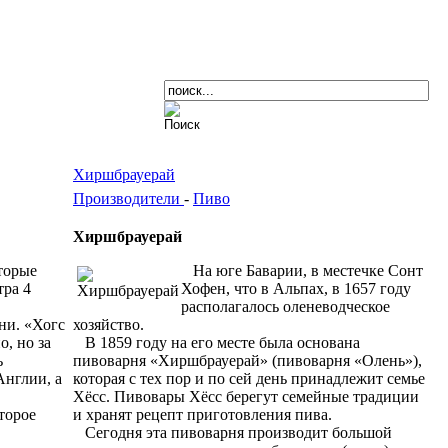
Хиршбрауерай
Производители
-
Пиво
Хиршбрауерай
торые
На юге Баварии, в местечке Сонт
тра 4
Хофен, что в Альпах, в 1657 году
располагалось оленеводческое
ни. «Хогс
хозяйство.
, но за
В 1859 году на его месте была основана
ь
пивоварня «Хиршбрауерай» (пивоварня «Олень»),
Англии, а
которая с тех пор и по сей день принадлежит семье
Хёсс. Пивовары Хёсс берегут семейные традиции
торое
и хранят рецепт приготовления пива.
Сегодня эта пивоварня производит большой