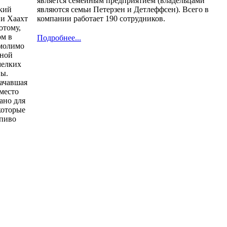
является семейным предприятием (владельцами
кий
являются семьи Петерзен и Детлеффсен). Всего в
 и Хаахт
компании работает 190 сотрудников.
отому,
ом в
Подробнее...
умолимо
чной
мелких
ны.
ачавшая
место
ано для
которые
 пиво