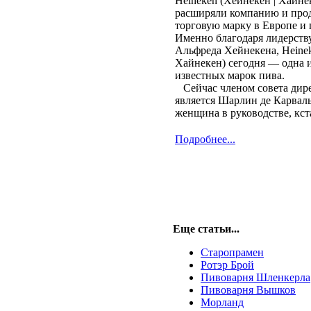
Heineken (Хейнекен | Хайне
расширяли компанию и про
торговую марку в Европе и 
Именно благодаря лидерств
Альфреда Хейнекена, Heinek
Хайнекен) сегодня — одна 
известных марок пива.
Сейчас членом совета дир
является Шарлин де Карвал
женщина в руководстве, кст
Подробнее...
Еще статьи...
Старопрамен
Ротэр Брой
Пивоварня Шленкерла
Пивоварня Вышков
Морланд